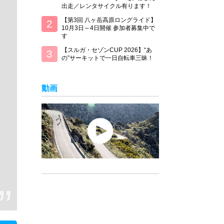
出走／レンタサイクル有ります！
【第3回 八ヶ岳高原ロングライド】
10月3日～4日開催 参加者募集中で
す
【スルガ・セゾンCUP 2026】“あ
の”サーキットで一日自転車三昧！
動画