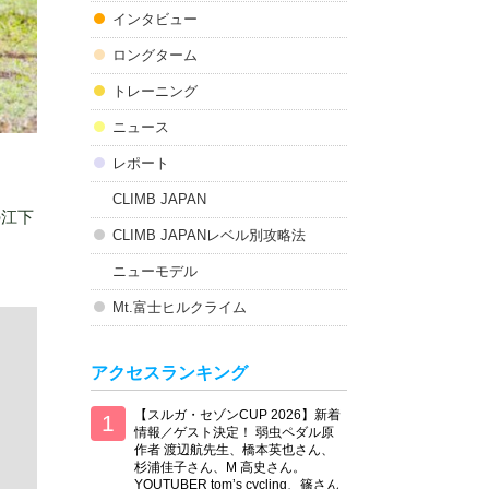
インタビュー
ロングターム
トレーニング
ニュース
レポート
CLIMB JAPAN
の江下
CLIMB JAPANレベル別攻略法
ニューモデル
Mt.富士ヒルクライム
アクセスランキング
【スルガ・セゾンCUP 2026】新着
情報／ゲスト決定！ 弱虫ペダル原
作者 渡辺航先生、橋本英也さん、
杉浦佳子さん、M 高史さん。
YOUTUBER tom’s cycling、篠さん