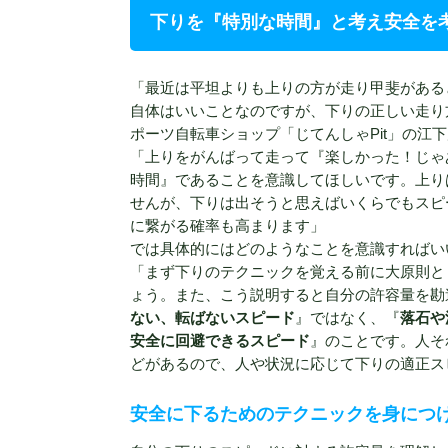
下りを『特別な時間』と考え安全を
「最近は平坦よりも上りの方が走り甲斐がある
自体はいいことなのですが、下りの正しい走り
ポーツ自転車ショップ「じてんしゃPit」の
「上りをがんばって走って『楽しかった！じゃ
時間』であることを意識してほしいです。上り
せんが、下りは出そうと思えばいくらでもスピ
に繋がる確率も高まります」
では具体的にはどのようなことを意識すればい
「まず下りのテクニックを覚える前に大原則と
ょう。また、こう説明すると自分の許容量を勘
ない、転ばないスピード
』ではなく、『
落石や
安全に回避できるスピード
』のことです。人そ
どがあるので、人や状況に応じて下りの適正ス
安全に下るためのテクニックを身につ