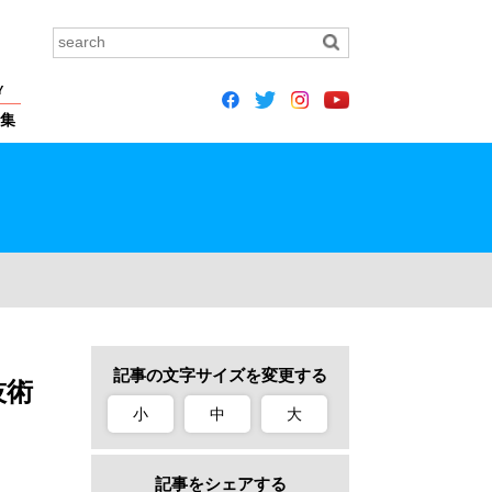
Y
集
記事の文字サイズを変更する
技術
小
中
大
記事をシェアする