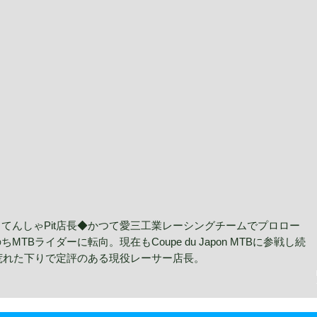
じてんしゃPit店長◆かつて愛三工業レーシングチームでプロロー
Bライダーに転向。現在もCoupe du Japon MTBに参戦し続
荒れた下りで定評のある現役レーサー店長。