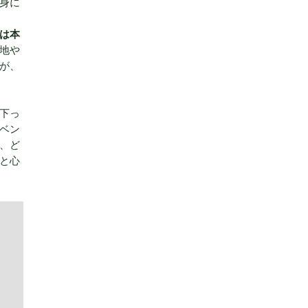
身に
は本
地や
が、
下っ
ベン
、ど
と心