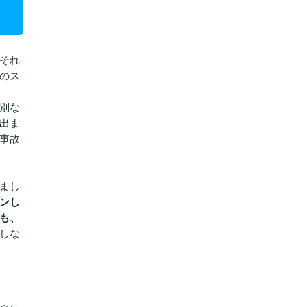
それ
のス
別な
出ま
事故
まし
ンし
も、
しな