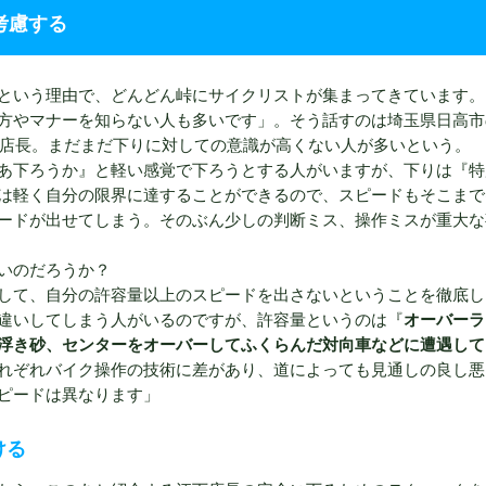
考慮する
という理由で、どんどん峠にサイクリストが集まってきています。
方やマナーを知らない人も多いです」。そう話すのは埼玉県日高市
江下店長。まだまだ下りに対しての意識が高くない人が多いという。
あ下ろうか』と軽い感覚で下ろうとする人がいますが、下りは『特
は軽く自分の限界に達することができるので、スピードもそこまで
ードが出せてしまう。そのぶん少しの判断ミス、操作ミスが重大な
いのだろうか？
して、自分の許容量以上のスピードを出さないということを徹底し
違いしてしまう人がいるのですが、許容量というのは『
オーバーラ
浮き砂、センターをオーバーしてふくらんだ対向車などに遭遇して
れぞれバイク操作の技術に差があり、道によっても見通しの良し悪
ピードは異なります」
ける