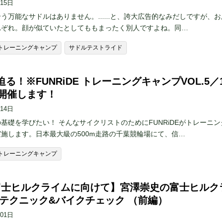
月15日
う万能なサドルはありません。......と、誇大広告的なみだしですが、
れぞれ。顔が似ていたとしてももまったく別人ですよね。同…
DEトレーニングキャンプ
サドルテストライド
る！※FUNRiDE トレーニングキャンプVOL.5／1
日開催します！
月14日
基礎を学びたい！ そんなサイクリストのためにFUNRiDEがトレーニン
施します。日本最大級の500m走路の千葉競輪場にて、信…
DEトレーニングキャンプ
.富士ヒルクライムに向けて】宮澤崇史の富士ヒルク
 テクニック&バイクチェック （前編）
月01日