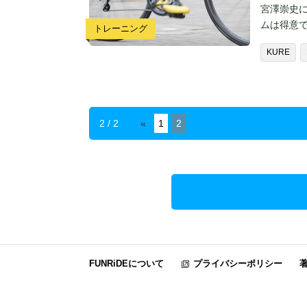
宮澤崇史に
ムは得意
トレーニング
KURE
2 / 2
«
1
2
FUNRiDEについて
プライバシーポリシー