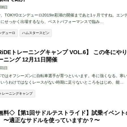
月08日
、TOKYOエンデューロ2019in彩湖の開催まであと1ヶ月ですね。エン
トにせっかく出場するなら、ベストパフォーマンスで臨み…
エンデューロ
ハムスタースピン
RiDEトレーニングキャンプ VOL.6】 この冬にや
ニング 12月11日開催
月01日
パではオフシーズンに自転車選手が育つといいます。冬に強くなる。寒
というわけではなくレースがない時期に足りないところをはじめ、能…
DEトレーニングキャンプ
無料◇【第1回サドルテストライド】試乗イベント
。〜適正なサドルを使っていますか？〜