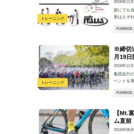
2016年11
誰にでも合
形は人ぞ
トレーニング
FUNRi
※締切迫
月19
2016年11
集団走行の
ベントを実
トレーニング
FUNRi
【Mt
ム直前
2016年06