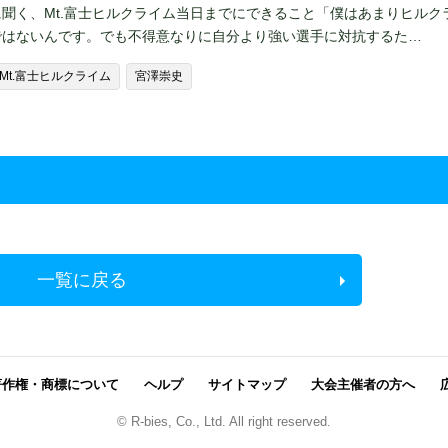
聞く、Mt.富士ヒルクライム当日までにできること「僕はあまりヒルク
ではないんです。でも不得意なりに自分より強い選手に対抗するた…
Mt.富士ヒルクライム
宮澤崇史
一覧に戻る
著作権・商標について
ヘルプ
サイトマップ
大会主催者の方へ
© R-bies, Co., Ltd. All right reserved.