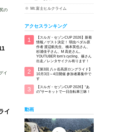
Mt.富士ヒルクライム
お尻の
アクセスランキング
【スルガ・セゾンCUP 2026】新着
情報／ゲスト決定！ 弱虫ペダル原
作者 渡辺航先生、橋本英也さん、
1
杉浦佳子さん、M 高史さん。
YOUTUBER tom’s cycling、篠さん
出走／レンタサイクル有ります！
【第3回 八ヶ岳高原ロングライド】
グイ
10月3日～4日開催 参加者募集中で
す
【スルガ・セゾンCUP 2026】“あ
の”サーキットで一日自転車三昧！
動画
ライ