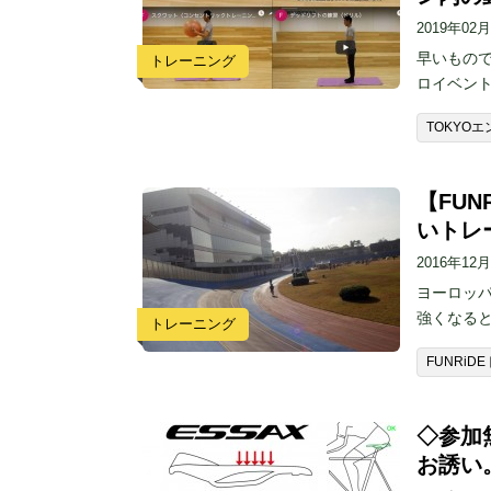
2019年02
早いもので
トレーニング
ロイベン
TOKYO
【FUN
いトレー
2016年12
ヨーロッ
強くなる
トレーニング
FUNRi
◇参加
お誘い