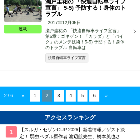
瀬戸圭祐の 「快適自転車ライフ
宣言」 5-5) 予防する！身体のト
ラブル
2017年12月05日
連載
瀬戸圭祐の 「快適自転車ライフ宣言」
第5章：ゴキゲン！ 「カラダ」と「バイ
ク」のメンテ技術！5-5) 予防する！身体
のトラブル 自転車は…
快適自転車ライフ宣言
2 / 6
«
1
2
3
4
5
6
»
アクセスランキング
【スルガ・セゾンCUP 2026】新着情報／ゲスト決
定！ 弱虫ペダル原作者 渡辺航先生、橋本英也さ