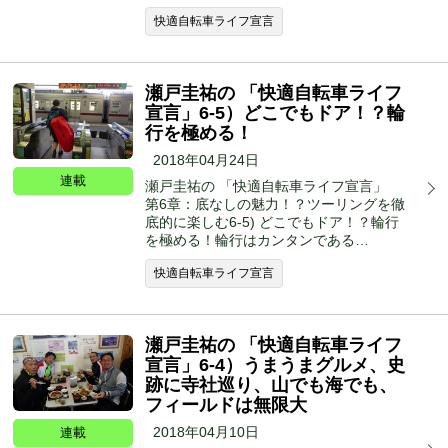
快適自転車ライフ宣言
瀬戸圭祐の 「快適自転車ライフ
宣言」6-5）どこでもドア！？輪
行を極める！
2018年04月24日
連載
瀬戸圭祐の 「快適自転車ライフ宣言」
第6章：底なしの魅力！？ツーリングを徹
底的に楽しむ6-5) どこでもドア！？輪行
を極める！輪行はカンタンである…
快適自転車ライフ宣言
瀬戸圭祐の 「快適自転車ライフ
宣言」6-4）うまうまグルメ、史
跡に寺社巡り、山でも海でも、
フィールドは無限大
2018年04月10日
連載