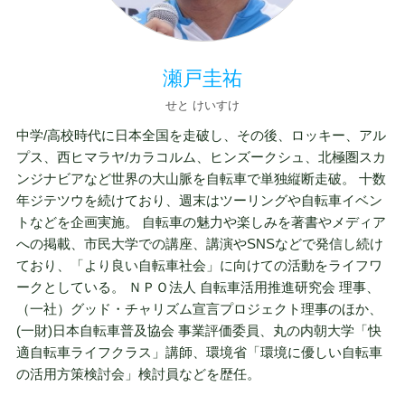
瀬戸圭祐
せと けいすけ
中学/⾼校時代に⽇本全国を⾛破し、その後、ロッキー、アル
プス、⻄ヒマラヤ/カラコルム、ヒンズークシュ、北極圏スカ
ンジナビアなど世界の⼤⼭脈を⾃転⾞で単独縦断⾛破。 ⼗数
年ジテツウを続けており、週末はツーリングや⾃転⾞イベン
トなどを企画実施。 ⾃転⾞の魅⼒や楽しみを著書やメディア
への掲載、市⺠⼤学での講座、講演やSNSなどで発信し続け
ており、「より良い⾃転⾞社会」に向けての活動をライフワ
ークとしている。 ＮＰＯ法⼈ ⾃転⾞活⽤推進研究会 理事、
（⼀社）グッド・チャリズム宣⾔プロジェクト理事のほか、
(⼀財)⽇本⾃転⾞普及協会 事業評価委員、丸の内朝⼤学「快
適⾃転⾞ライフクラス」講師、環境省「環境に優しい⾃転⾞
の活⽤⽅策検討会」検討員などを歴任。