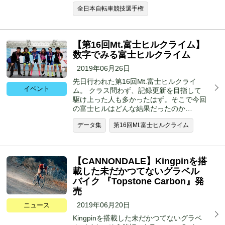
全日本自転車競技選手権
【第16回Mt.富士ヒルクライム】
数字でみる富士ヒルクライム
2019年06月26日
先日行われた第16回Mt.富士ヒルクライ
イベント
ム。 クラス問わず、記録更新を目指して
駆け上った人も多かったはず。そこで今回
の富士ヒルはどんな結果だったのか…
データ集
第16回Mt.富士ヒルクライム
【CANNONDALE】Kingpinを搭
載した未だかつてないグラベル
バイク 『Topstone Carbon』発
売
2019年06月20日
ニュース
Kingpinを搭載した未だかつてないグラベ