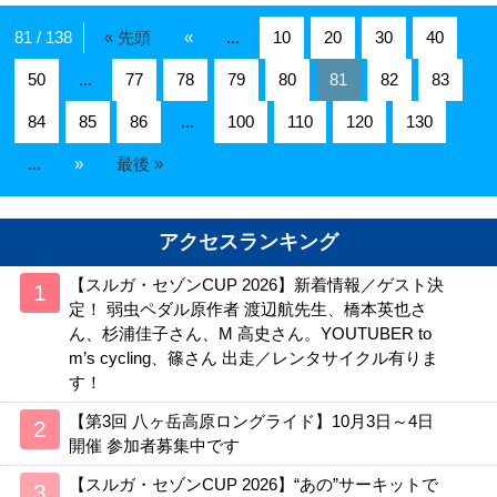
81 / 138
« 先頭
«
...
10
20
30
40
50
...
77
78
79
80
81
82
83
84
85
86
...
100
110
120
130
...
»
最後 »
アクセスランキング
【スルガ・セゾンCUP 2026】新着情報／ゲスト決
定！ 弱虫ペダル原作者 渡辺航先生、橋本英也さ
ん、杉浦佳子さん、M 高史さん。YOUTUBER to
m’s cycling、篠さん 出走／レンタサイクル有りま
す！
【第3回 八ヶ岳高原ロングライド】10月3日～4日
開催 参加者募集中です
【スルガ・セゾンCUP 2026】“あの”サーキットで