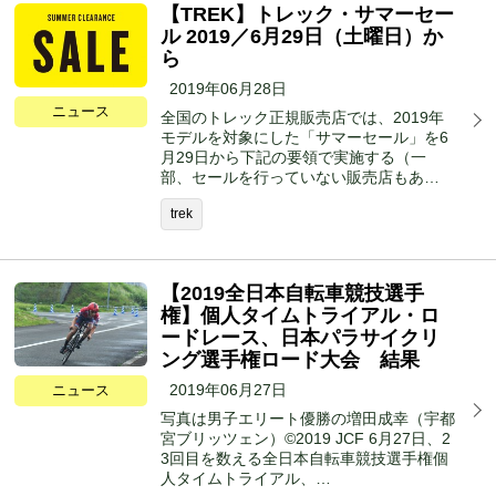
【TREK】トレック・サマーセー
ル 2019／6月29日（土曜日）か
ら
2019年06月28日
ニュース
全国のトレック正規販売店では、2019年
モデルを対象にした「サマーセール」を6
月29日から下記の要領で実施する（一
部、セールを行っていない販売店もあ…
trek
【2019全日本自転車競技選手
権】個人タイムトライアル・ロ
ードレース、日本パラサイクリ
ング選手権ロード大会 結果
2019年06月27日
ニュース
写真は男子エリート優勝の増田成幸（宇都
宮ブリッツェン）©︎2019 JCF 6月27日、2
3回目を数える全日本自転車競技選手権個
人タイムトライアル、…