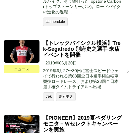
ルバイク、そう銘打ったTopstone Carbon
(トップストーンカーボン)。ロードバイク
の進化の過程…
cannondale
【トレックバイシクル横浜】Tre
k-Segafredo 別府史之選手 来店
イベントを開催
2019年06月20日
ニュース
2019年6月27〜30日に富士スピードウェ
イで行われる第88回全日本選手権自転車
競技ロードレース、および第23回全日本
選手権タイムトライアルへ出場…
trek
別府史之
【PIONEER】2019夏ペダリング
モニタ－Ｗセレクトキャンペー
ンを実施