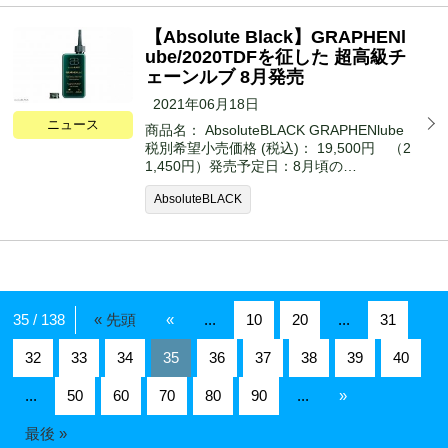
【Absolute Black】GRAPHENl
ube/2020TDFを征した 超高級チ
ェーンルブ 8月発売
2021年06月18日
ニュース
商品名： AbsoluteBLACK GRAPHENlube
税別希望小売価格 (税込)： 19,500円 （2
1,450円）発売予定日：8月頃の…
AbsoluteBLACK
35 / 138
« 先頭
«
...
10
20
...
31
32
33
34
35
36
37
38
39
40
...
50
60
70
80
90
...
»
最後 »