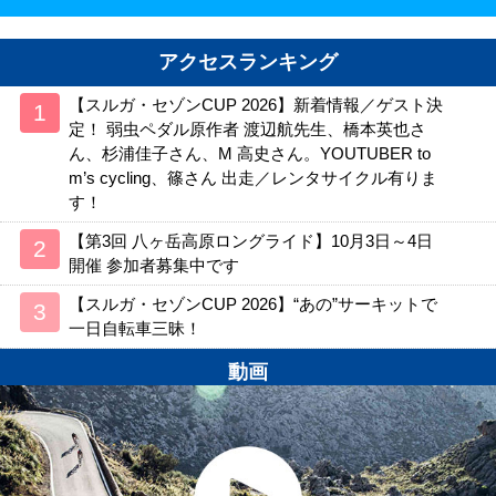
アクセスランキング
【スルガ・セゾンCUP 2026】新着情報／ゲスト決
定！ 弱虫ペダル原作者 渡辺航先生、橋本英也さ
ん、杉浦佳子さん、M 高史さん。YOUTUBER to
m’s cycling、篠さん 出走／レンタサイクル有りま
す！
【第3回 八ヶ岳高原ロングライド】10月3日～4日
開催 参加者募集中です
【スルガ・セゾンCUP 2026】“あの”サーキットで
一日自転車三昧！
動画