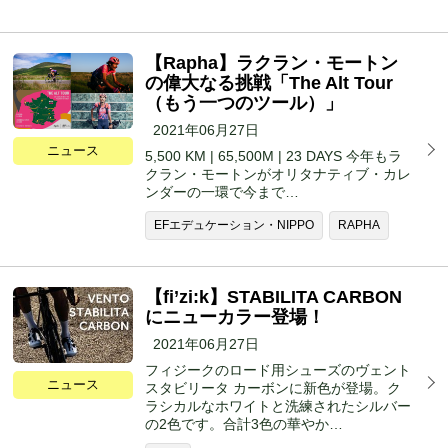
【Rapha】ラクラン・モートン
の偉大なる挑戦「The Alt Tour
（もう一つのツール）」
2021年06月27日
ニュース
5,500 KM | 65,500M | 23 DAYS 今年もラ
クラン・モートンがオリタナティブ・カレ
ンダーの一環で今まで…
EFエデュケーション・NIPPO
RAPHA
【fi’zi:k】STABILITA CARBON
にニューカラー登場！
2021年06月27日
フィジークのロード用シューズのヴェント
ニュース
スタビリータ カーボンに新色が登場。ク
ラシカルなホワイトと洗練されたシルバー
の2色です。合計3色の華やか…