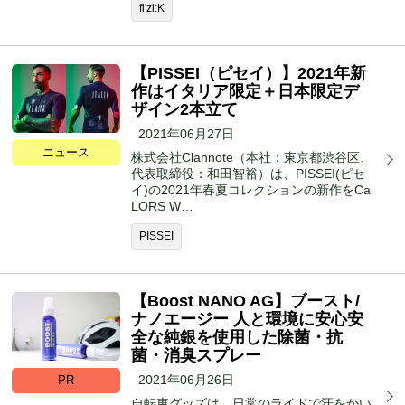
fi'zi:K
【PISSEI（ピセイ）】2021年新
作はイタリア限定＋日本限定デ
ザイン2本立て
2021年06月27日
ニュース
株式会社Clannote（本社：東京都渋谷区、
代表取締役：和田智裕）は、PISSEI(ピセ
イ)の2021年春夏コレクションの新作をCa
LORS W…
PISSEI
【Boost NANO AG】ブースト/
ナノエージー 人と環境に安心安
全な純銀を使用した除菌・抗
菌・消臭スプレー
2021年06月26日
PR
自転車グッズは、日常のライドで汗をかい