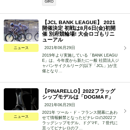
GIRO
【JCL BANK LEAGUE】 2021
開催決定 初戦は8月6日(金)初開
催 別府競輪場! 大会ロゴもリニ
ューアル
2021年06月29日
ニュース
2019年より実施している「BANK LEAGU
E」は、今年度から新たに一般 社団法人ジ
ャパンサイクルリーグ(以下「JCL」)が主
催となり…
【PINARELLO】2022フラッグ
シップモデルは「DOGMA F」
2021年06月29日
2021年 ツール・ド・フランス開幕にあわ
ニュース
せて情報解禁となったピナレロの2022フ
ラッグシップモデル、ドグマF。７世代に
亘ってピナレロのフ…