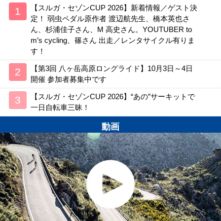
【スルガ・セゾンCUP 2026】新着情報／ゲスト決
定！ 弱虫ペダル原作者 渡辺航先生、橋本英也さ
ん、杉浦佳子さん、M 高史さん。YOUTUBER to
m’s cycling、篠さん 出走／レンタサイクル有りま
す！
【第3回 八ヶ岳高原ロングライド】10月3日～4日
開催 参加者募集中です
【スルガ・セゾンCUP 2026】“あの”サーキットで
一日自転車三昧！
動画