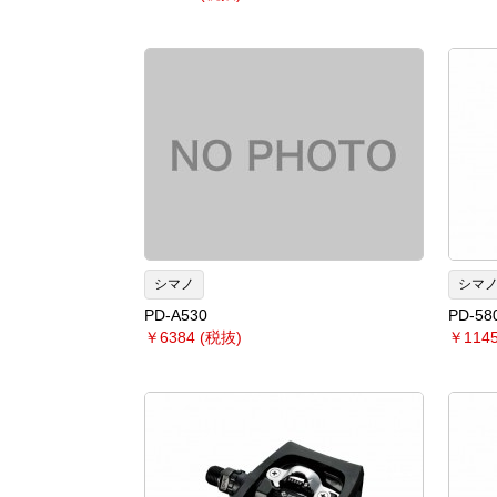
シマノ
シマ
PD-A530
PD-58
￥6384 (税抜)
￥1145