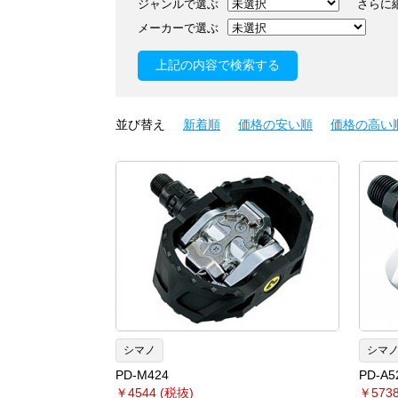
ジャンルで選ぶ
さらに
メーカーで選ぶ
並び替え
新着順
価格の安い順
価格の高い
シマノ
シマ
PD-M424
PD-A5
￥4544 (税抜)
￥5738