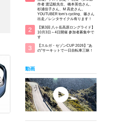
作者 渡辺航先生、橋本英也さん、
杉浦佳子さん、M 高史さん。
YOUTUBER tom’s cycling、篠さん
出走／レンタサイクル有ります！
【第3回 八ヶ岳高原ロングライド】
10月3日～4日開催 参加者募集中で
す
【スルガ・セゾンCUP 2026】“あ
の”サーキットで一日自転車三昧！
動画