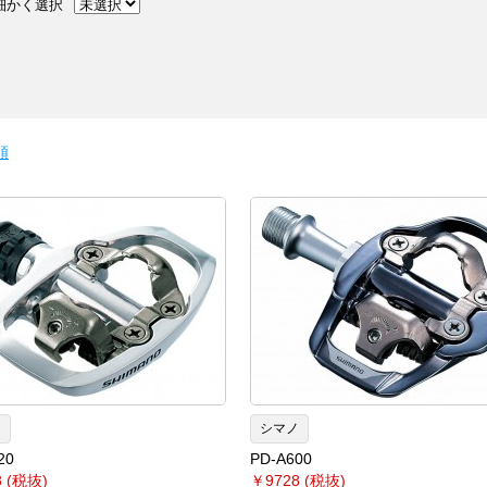
細かく選択
順
ノ
シマノ
20
PD-A600
 (税抜)
￥9728 (税抜)