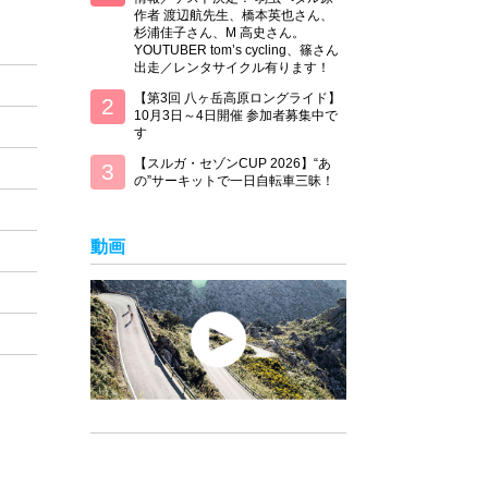
作者 渡辺航先生、橋本英也さん、
杉浦佳子さん、M 高史さん。
YOUTUBER tom’s cycling、篠さん
出走／レンタサイクル有ります！
【第3回 八ヶ岳高原ロングライド】
10月3日～4日開催 参加者募集中で
す
【スルガ・セゾンCUP 2026】“あ
の”サーキットで一日自転車三昧！
動画