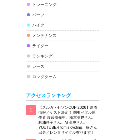
トレーニング
パーツ
バイク
メンテナンス
ライダー
ランキング
レース
ロングターム
アクセスランキング
【スルガ・セゾンCUP 2026】新着
情報／ゲスト決定！ 弱虫ペダル原
作者 渡辺航先生、橋本英也さん、
杉浦佳子さん、M 高史さん。
YOUTUBER tom’s cycling、篠さん
出走／レンタサイクル有ります！