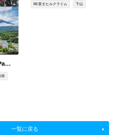
Mt.富士ヒルクライム
下山
 Pa…
泰崇
一覧に戻る