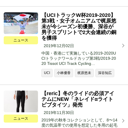
【UCIトラックW杯2019-2020】
第3戦・女子オムニアムで梶原悠
未が今シーズン初優勝、深谷が
男子スプリントで2大会連続の銅
を獲得
ニュース
2019年12月02日
中国・香港にて実施している2019-2020U
CIトラックワールドカップ第3戦/2019-20
20 Tissot UCI Track Cycling…
UCI
小林優香
梶原悠未
深谷知広
【reric】冬のライドの必須アイ
テムにNEW「ネレイドαライト
ビブタイツ」発売
2019年11月30日
ニュース
2019年の秋冬コレクションとして、8〜14
度の気温帯での使用を想定した冬用の起毛