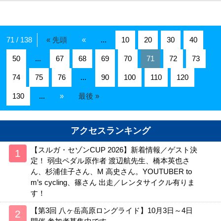
71 / 138
« 先頭
«
...
10
20
30
40
50
...
67
68
69
70
71
72
73
74
75
76
...
90
100
110
120
130
...
»
最後 »
アクセスランキング
【スルガ・セゾンCUP 2026】新着情報／ゲスト決
定！ 弱虫ペダル原作者 渡辺航先生、橋本英也さ
ん、杉浦佳子さん、M 高史さん。YOUTUBER to
m’s cycling、篠さん 出走／レンタサイクル有りま
す！
【第3回 八ヶ岳高原ロングライド】10月3日～4日