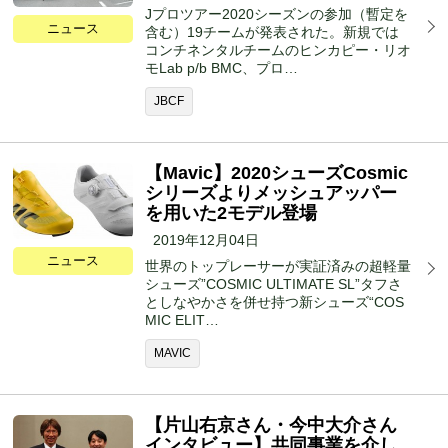
Jプロツアー2020シーズンの参加（暫定を
ニュース
含む）19チームが発表された。新規では
コンチネンタルチームのヒンカピー・リオ
モLab p/b BMC、プロ…
JBCF
【Mavic】2020シューズCosmic
シリーズよりメッシュアッパー
を用いた2モデル登場
2019年12月04日
ニュース
世界のトップレーサーが実証済みの超軽量
シューズ”COSMIC ULTIMATE SL”タフさ
としなやかさを併せ持つ新シューズ“COS
MIC ELIT…
MAVIC
【片山右京さん・今中大介さん
インタビュー】共同事業を介し