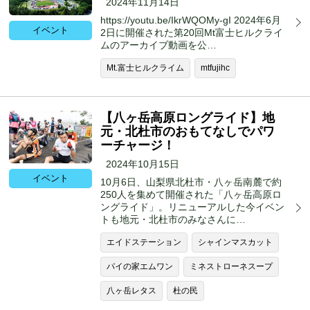
2024年11月14日
https://youtu.be/IkrWQOMy-gI 2024年6月
イベント
2日に開催された第20回Mt富士ヒルクライ
ムのアーカイブ動画を公…
Mt.富士ヒルクライム
mtfujihc
【八ヶ岳高原ロングライド】地
元・北杜市のおもてなしでパワ
ーチャージ！
2024年10月15日
イベント
10月6日、山梨県北杜市・八ヶ岳南麓で約
250人を集めて開催された「八ヶ岳高原ロ
ングライド」。リニューアルした今イベン
トも地元・北杜市のみなさんに…
エイドステーション
シャインマスカット
パイの家エムワン
ミネストローネスープ
八ヶ岳レタス
杜の民