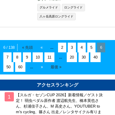
グルメライド
ロングライド
八ヶ岳高原ロングライド
6 / 138
« 先頭
«
...
2
3
4
5
6
7
8
9
10
11
...
20
30
40
50
60
...
»
最後 »
アクセスランキング
【スルガ・セゾンCUP 2026】新着情報／ゲスト決
定！ 弱虫ペダル原作者 渡辺航先生、橋本英也さ
ん、杉浦佳子さん、M 高史さん。YOUTUBER to
m’s cycling、篠さん 出走／レンタサイクル有りま