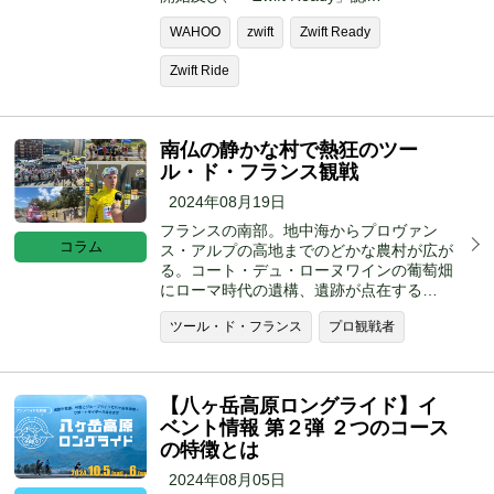
WAHOO
zwift
Zwift Ready
Zwift Ride
南仏の静かな村で熱狂のツー
ル・ド・フランス観戦
2024年08月19日
フランスの南部。地中海からプロヴァン
コラム
ス・アルプの高地までのどかな農村が広が
る。コート・デュ・ローヌワインの葡萄畑
にローマ時代の遺構、遺跡が点在する…
ツール・ド・フランス
プロ観戦者
【八ヶ岳高原ロングライド】イ
ベント情報 第２弾 ２つのコース
の特徴とは
2024年08月05日