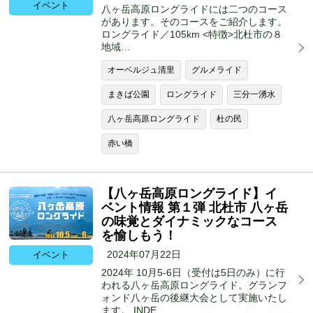
イベント
八ヶ岳高原ロングライドには二つのコース
があります。そのコースをご紹介します。
ロングライド／105km <特徴>北杜市の８
地域…
オーベルジュ清里
グルメライド
まきば公園
ロングライド
三分一湧水
八ヶ岳高原ロングライド
杜の民
赤い橋
【八ヶ岳高原ロングライド】イ
ベント情報 第１弾 北杜市 八ヶ岳
の味覚とダイナミックなコース
を愉しもう！
2024年07月22日
イベント
2024年 10月5-6日（受付は5日のみ）に行
われる八ヶ岳高原ロングライド。グランフ
ォンド八ヶ岳の後継大会として実施いたし
ます。 INDE…