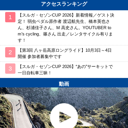
アクセスランキング
【スルガ・セゾンCUP 2026】新着情報／ゲスト決
定！ 弱虫ペダル原作者 渡辺航先生、橋本英也さ
ん、杉浦佳子さん、M 高史さん。YOUTUBER to
m’s cycling、篠さん 出走／レンタサイクル有りま
す！
【第3回 八ヶ岳高原ロングライド】10月3日～4日
開催 参加者募集中です
【スルガ・セゾンCUP 2026】“あの”サーキットで
一日自転車三昧！
動画