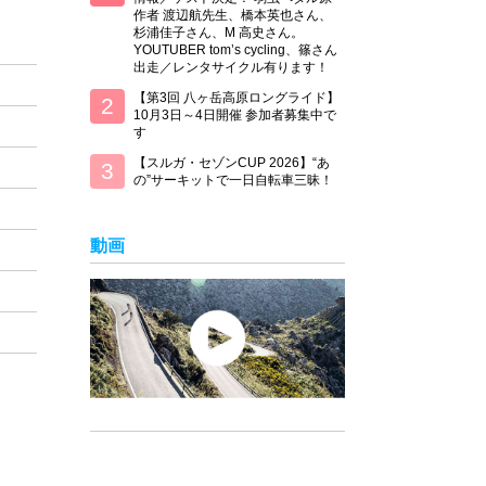
作者 渡辺航先生、橋本英也さん、
杉浦佳子さん、M 高史さん。
YOUTUBER tom’s cycling、篠さん
出走／レンタサイクル有ります！
【第3回 八ヶ岳高原ロングライド】
10月3日～4日開催 参加者募集中で
す
【スルガ・セゾンCUP 2026】“あ
の”サーキットで一日自転車三昧！
動画