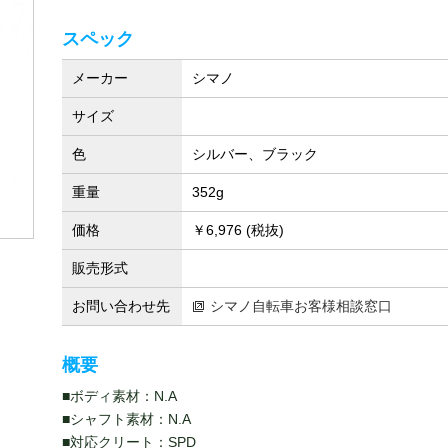
スペック
メーカー
シマノ
サイズ
色
シルバー、ブラック
重量
352g
価格
￥6,976 (税抜)
販売形式
お問い合わせ先
シマノ自転車お客様相談窓口
概要
■ボディ素材：N.A
■シャフト素材：N.A
■対応クリート：SPD