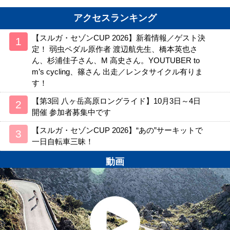
アクセスランキング
【スルガ・セゾンCUP 2026】新着情報／ゲスト決
定！ 弱虫ペダル原作者 渡辺航先生、橋本英也さ
ん、杉浦佳子さん、M 高史さん。YOUTUBER to
m’s cycling、篠さん 出走／レンタサイクル有りま
す！
【第3回 八ヶ岳高原ロングライド】10月3日～4日
開催 参加者募集中です
【スルガ・セゾンCUP 2026】“あの”サーキットで
一日自転車三昧！
動画