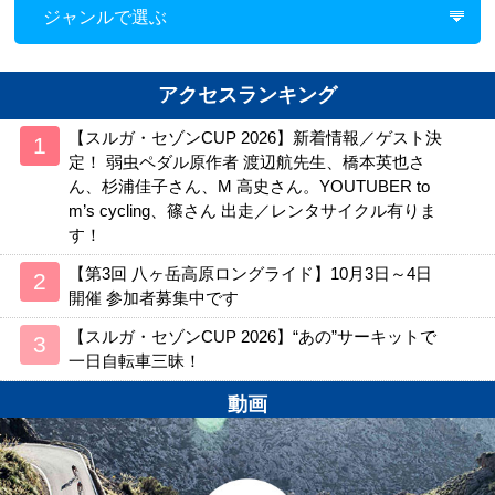
ジャンルで選ぶ
アクセスランキング
【スルガ・セゾンCUP 2026】新着情報／ゲスト決
定！ 弱虫ペダル原作者 渡辺航先生、橋本英也さ
ん、杉浦佳子さん、M 高史さん。YOUTUBER to
m’s cycling、篠さん 出走／レンタサイクル有りま
す！
【第3回 八ヶ岳高原ロングライド】10月3日～4日
開催 参加者募集中です
【スルガ・セゾンCUP 2026】“あの”サーキットで
一日自転車三昧！
動画