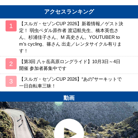
アクセスランキング
【スルガ・セゾンCUP 2026】新着情報／ゲスト決
定！ 弱虫ペダル原作者 渡辺航先生、橋本英也さ
ん、杉浦佳子さん、M 高史さん。YOUTUBER to
m’s cycling、篠さん 出走／レンタサイクル有りま
す！
【第3回 八ヶ岳高原ロングライド】10月3日～4日
開催 参加者募集中です
【スルガ・セゾンCUP 2026】“あの”サーキットで
一日自転車三昧！
動画