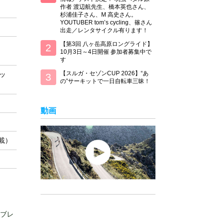
作者 渡辺航先生、橋本英也さん、
杉浦佳子さん、M 高史さん。
YOUTUBER tom’s cycling、篠さん
出走／レンタサイクル有ります！
【第3回 八ヶ岳高原ロングライド】
10月3日～4日開催 参加者募集中で
す
【スルガ・セゾンCUP 2026】“あ
ッ
の”サーキットで一日自転車三昧！
動画
載）
トブレ