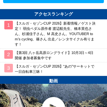
アクセスランキング
【スルガ・セゾンCUP 2026】新着情報／ゲスト決
定！ 弱虫ペダル原作者 渡辺航先生、橋本英也さ
ん、杉浦佳子さん、M 高史さん。YOUTUBER to
m’s cycling、篠さん 出走／レンタサイクル有りま
す！
【第3回 八ヶ岳高原ロングライド】10月3日～4日
開催 参加者募集中です
【スルガ・セゾンCUP 2026】“あの”サーキットで
一日自転車三昧！
動画