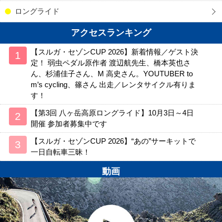
ロングライド
アクセスランキング
【スルガ・セゾンCUP 2026】新着情報／ゲスト決
定！ 弱虫ペダル原作者 渡辺航先生、橋本英也さ
ん、杉浦佳子さん、M 高史さん。YOUTUBER to
m’s cycling、篠さん 出走／レンタサイクル有りま
す！
【第3回 八ヶ岳高原ロングライド】10月3日～4日
開催 参加者募集中です
【スルガ・セゾンCUP 2026】“あの”サーキットで
一日自転車三昧！
動画