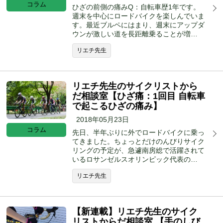
コラム
ひざの前側の痛みQ：自転車歴1年です。
週末を中心にロードバイクを楽しんでいま
す。最近ブルペにはまり、週末にアップダ
ウンが激しい道を長距離乗ることが増…
リエチ先生
リエチ先生のサイクリストから
だ相談室【ひざ痛：1回目 自転車
で起こるひざの痛み】
2018年05月23日
コラム
先日、半年ぶりに外でロードバイクに乗っ
てきました。ちょっとだけのんびりサイク
リングの予定が、急遽南房総で活躍されて
いるロサンゼルスオリンピック代表の…
リエチ先生
【新連載】リエチ先生のサイク
リストからだ相談室 【手のしび