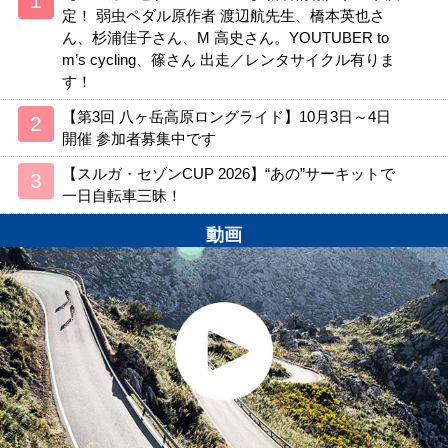
定！ 弱虫ペダル原作者 渡辺航先生、橋本英也さ
ん、杉浦佳子さん、M 高史さん。YOUTUBER to
m’s cycling、篠さん 出走／レンタサイクル有りま
す！
【第3回 八ヶ岳高原ロングライド】10月3日～4日
開催 参加者募集中です
【スルガ・セゾンCUP 2026】“あの”サーキットで
一日自転車三昧！
動画