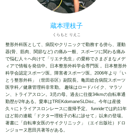
蔵本理枝子
くらもと りえこ
整形外科医として、病院やクリニックで勤務する傍ら、運動
器(骨、筋肉、関節など) の痛み一般、スポーツに関わる痛み
で悩む人々へ向けて「リエチ先生」の愛称でさまざまなメデ
ィアで情報を発信中。日本整形外科学会専門医 。日本整形外
科学会認定スポーツ医。障害者スポーツ医。2006年より「い
とう整形外科」（世田谷区）副院長。亀田総合病院スポーツ
医学科／健康管理科非常勤。 趣味はロードバイク、マラソ
ン、トライアスロン。3児の母。過去に往復34kmの自転車通
勤歴が2年ある。愛車はTREKdomaneSLDisc。今年は産後
久々にトライアスロンレースに復帰予定。 funrideでは約11年
ほど前の連載「ドクター理枝子の私に診せて」以来の登場。
著書に「自転車女医のサイクリニック」（エイ出版社）ドロ
ンジョーヌ恩田共著等がある。