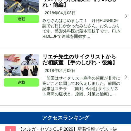
れ・前編】
2018年04月08日
連載
みなさんはじめまして！ 月刊FUNRIDE
誌でお目にかかったみなさん、お久しぶり
です。整形外科医の蔵本理枝子です。FUN
RiDE.JPで連載を開始す…
リエチ先生のサイクリストから
だ相談室 【手のしびれ・後編】
2018年04月08日
前回はサイクリスト麻痺の頻度が非常に
連載
高いことに関してお伝えしました。前回の
記事はコチラ （図1）今回はサイクリス
ト麻痺の症状と、原因、対策と治療に…
アクセスランキング
【スルガ・セゾンCUP 2026】新着情報／ゲスト決