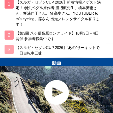
【スルガ・セゾンCUP 2026】新着情報／ゲスト決
定！ 弱虫ペダル原作者 渡辺航先生、橋本英也さ
ん、杉浦佳子さん、M 高史さん。YOUTUBER to
m’s cycling、篠さん 出走／レンタサイクル有りま
す！
【第3回 八ヶ岳高原ロングライド】10月3日～4日
開催 参加者募集中です
【スルガ・セゾンCUP 2026】“あの”サーキットで
一日自転車三昧！
動画