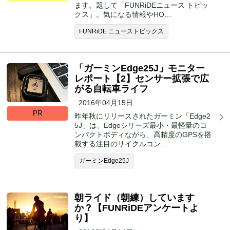
ます。題して「FUNRiDEニュース トピッ
クス」。気になる情報やHO…
FUNRiDE ニューストピックス
「ガーミンEdge25J」モニター
レポート【2】センサー拡張で広
がる自転車ライフ
2016年04月15日
PR
昨年秋にリリースされたガーミン「Edge2
5J」は、Edgeシリーズ最小・最軽量のコ
ンパクトボディながら、高精度のGPSを搭
載する注目のサイクルコン…
ガーミンEdge25J
朝ライド（朝練）しています
か？【FUNRiDEアンケートよ
り】