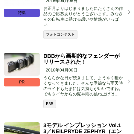
2016年04月06日
お正月よりはじまりました
にたくさんの作
特集
品のご応募ありがとうございます。みなさ
んの自転車に懸ける想いや情熱がいっぱ
い…
フォトコンテスト
BBBから画期的なフェンダーが
リリースされた！
2016年04月06日
うららかな日が続きまして、ようやく暖か
PR
くなってきました。そんな季節なら雨天時
のライドもたまには気持ちがいいですね。
でもタイヤからの泥や雨の跳ね上げは…
BBB
3モデル インプレッション Vol.1
3／NEILPRYDE ZEPHYR（エン