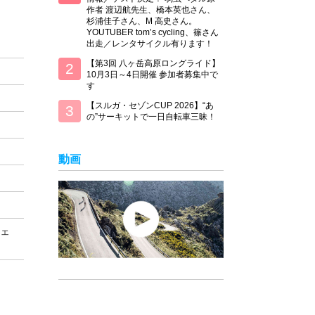
作者 渡辺航先生、橋本英也さん、
杉浦佳子さん、M 高史さん。
YOUTUBER tom’s cycling、篠さん
出走／レンタサイクル有ります！
【第3回 八ヶ岳高原ロングライド】
10月3日～4日開催 参加者募集中で
す
【スルガ・セゾンCUP 2026】“あ
の”サーキットで一日自転車三昧！
動画
ェ