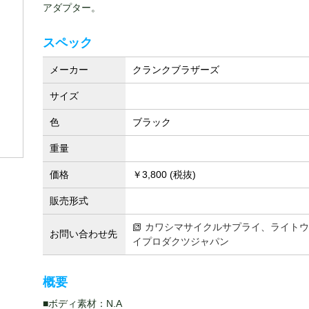
アダプター。
スペック
メーカー
クランクブラザーズ
サイズ
色
ブラック
重量
価格
￥3,800 (税抜)
販売形式
カワシマサイクルサプライ、ライトウ
お問い合わせ先
イプロダクツジャパン
概要
■ボディ素材：N.A